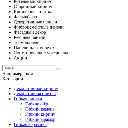
Ригельный кирпич
Старинный кирпич
Клинкерная плитка
Фальшбалки
Декоративные панели
Фиброцементные панели
Фасадный декор
Реечные панели
Термопанели
Панели на саморезах
Сопутствующие материалы
Акции
Например:
охта
Категории
Декоративный кирпич
Декоративная плитка
Гибкая плитка
Гибкие обои
Гибкий камень
Гибкий кирпич
Гибкий мрамор
Гибкая керамика