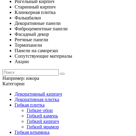
Ригельный кирпич
Старинный кирпич
Клинкерная плитка
Фальшбалки
Декоративные панели
Фиброцементные панели
Фасадный декор
Реечные панели
Термопанели
Панели на саморезах
Сопутствующие материалы
Акции
Например:
ижора
Категории
Декоративный кирпич
Декоративная плитка
Гибкая плитка
Гибкие обои
Гибкий камень
Гибкий кирпич
Гибкий мрамор
Гибкая керамика