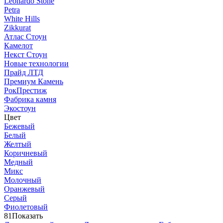
Leonardo Stone
Petra
White Hills
Zikkurat
Атлас Стоун
Камелот
Некст Стоун
Новые технологии
Прайд ЛТД
Премиум Камень
РокПрестиж
Фабрика камня
Экостоун
Цвет
Бежевый
Белый
Желтый
Коричневый
Медный
Микс
Молочный
Оранжевый
Серый
Фиолетовый
81
Показать