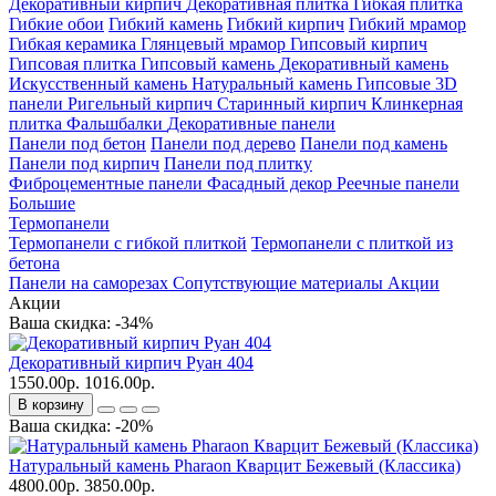
Декоративный кирпич
Декоративная плитка
Гибкая плитка
Гибкие обои
Гибкий камень
Гибкий кирпич
Гибкий мрамор
Гибкая керамика
Глянцевый мрамор
Гипсовый кирпич
Гипсовая плитка
Гипсовый камень
Декоративный камень
Искусственный камень
Натуральный камень
Гипсовые 3D
панели
Ригельный кирпич
Старинный кирпич
Клинкерная
плитка
Фальшбалки
Декоративные панели
Панели под бетон
Панели под дерево
Панели под камень
Панели под кирпич
Панели под плитку
Фиброцементные панели
Фасадный декор
Реечные панели
Большие
Термопанели
Термопанели с гибкой плиткой
Термопанели с плиткой из
бетона
Панели на саморезах
Сопутствующие материалы
Акции
Акции
Ваша скидка: -34%
Декоративный кирпич Руан 404
1550.00р.
1016.00р.
В корзину
Ваша скидка: -20%
Натуральный камень Pharaon Кварцит Бежевый (Классика)
4800.00р.
3850.00р.