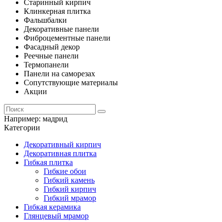
Старинный кирпич
Клинкерная плитка
Фальшбалки
Декоративные панели
Фиброцементные панели
Фасадный декор
Реечные панели
Термопанели
Панели на саморезах
Сопутствующие материалы
Акции
Например:
мадрид
Категории
Декоративный кирпич
Декоративная плитка
Гибкая плитка
Гибкие обои
Гибкий камень
Гибкий кирпич
Гибкий мрамор
Гибкая керамика
Глянцевый мрамор