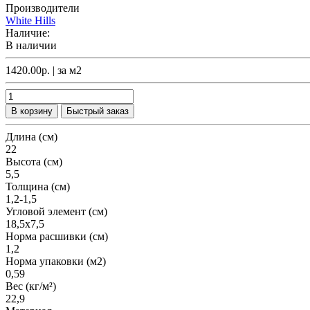
Производители
White Hills
Наличие:
В наличии
1420.00р.
| за
м2
В корзину
Быстрый заказ
Длина (см)
22
Высота (см)
5,5
Толщина (см)
1,2-1,5
Угловой элемент (см)
18,5х7,5
Норма расшивки (см)
1,2
Норма упаковки (м2)
0,59
Вес (кг/м²)
22,9