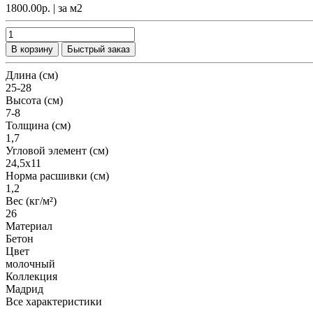
1800.00р.
| за
м2
В корзину
Быстрый заказ
Длина (см)
25-28
Высота (см)
7-8
Толщина (см)
1,7
Угловой элемент (см)
24,5х11
Норма расшивки (см)
1,2
Вес (кг/м²)
26
Материал
Бетон
Цвет
молочный
Коллекция
Мадрид
Все характеристики