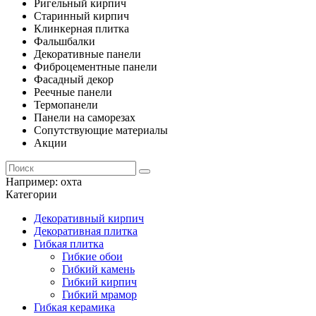
Ригельный кирпич
Старинный кирпич
Клинкерная плитка
Фальшбалки
Декоративные панели
Фиброцементные панели
Фасадный декор
Реечные панели
Термопанели
Панели на саморезах
Сопутствующие материалы
Акции
Например:
охта
Категории
Декоративный кирпич
Декоративная плитка
Гибкая плитка
Гибкие обои
Гибкий камень
Гибкий кирпич
Гибкий мрамор
Гибкая керамика