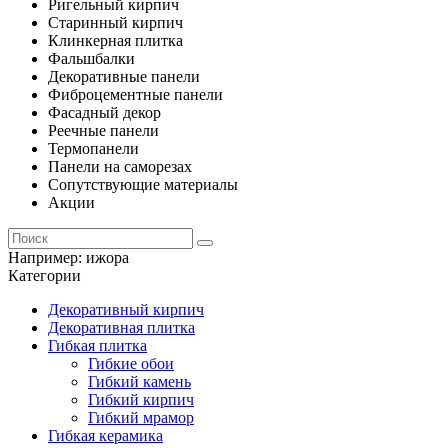
Ригельный кирпич
Старинный кирпич
Клинкерная плитка
Фальшбалки
Декоративные панели
Фиброцементные панели
Фасадный декор
Реечные панели
Термопанели
Панели на саморезах
Сопутствующие материалы
Акции
Например:
ижора
Категории
Декоративный кирпич
Декоративная плитка
Гибкая плитка
Гибкие обои
Гибкий камень
Гибкий кирпич
Гибкий мрамор
Гибкая керамика