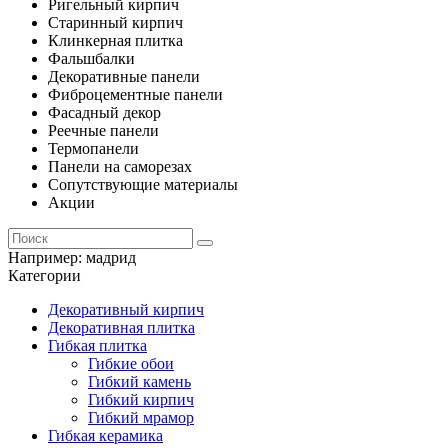
Ригельный кирпич
Старинный кирпич
Клинкерная плитка
Фальшбалки
Декоративные панели
Фиброцементные панели
Фасадный декор
Реечные панели
Термопанели
Панели на саморезах
Сопутствующие материалы
Акции
Например:
мадрид
Категории
Декоративный кирпич
Декоративная плитка
Гибкая плитка
Гибкие обои
Гибкий камень
Гибкий кирпич
Гибкий мрамор
Гибкая керамика