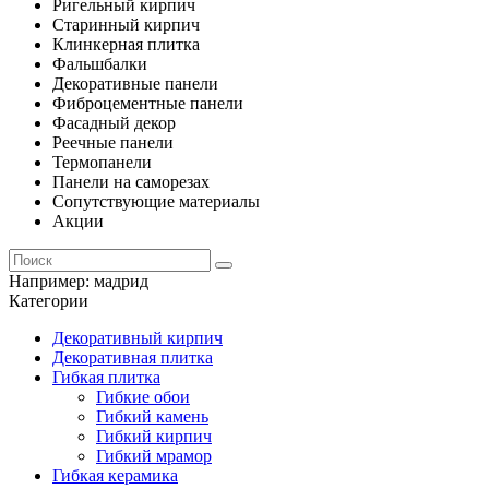
Ригельный кирпич
Старинный кирпич
Клинкерная плитка
Фальшбалки
Декоративные панели
Фиброцементные панели
Фасадный декор
Реечные панели
Термопанели
Панели на саморезах
Сопутствующие материалы
Акции
Например:
мадрид
Категории
Декоративный кирпич
Декоративная плитка
Гибкая плитка
Гибкие обои
Гибкий камень
Гибкий кирпич
Гибкий мрамор
Гибкая керамика