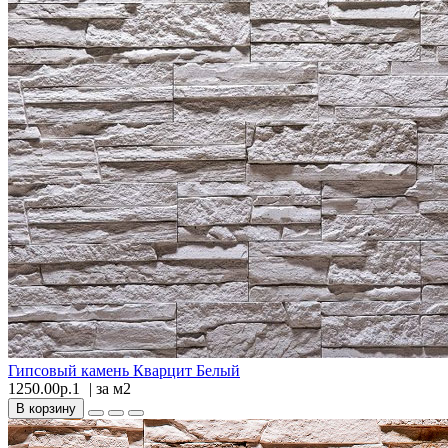
Гипсовый камень Кварцит Белый
1250.00р.1
| за
м2
В корзину