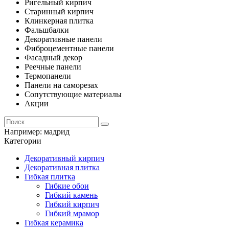
Ригельный кирпич
Старинный кирпич
Клинкерная плитка
Фальшбалки
Декоративные панели
Фиброцементные панели
Фасадный декор
Реечные панели
Термопанели
Панели на саморезах
Сопутствующие материалы
Акции
Например:
мадрид
Категории
Декоративный кирпич
Декоративная плитка
Гибкая плитка
Гибкие обои
Гибкий камень
Гибкий кирпич
Гибкий мрамор
Гибкая керамика