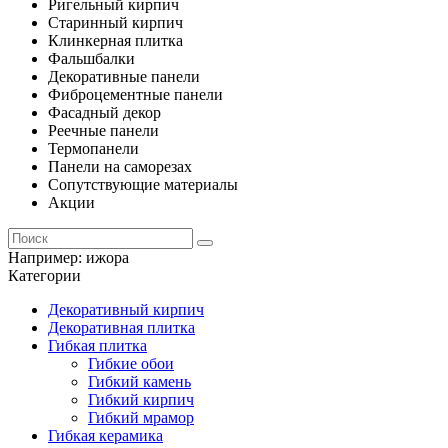
Ригельный кирпич
Старинный кирпич
Клинкерная плитка
Фальшбалки
Декоративные панели
Фиброцементные панели
Фасадный декор
Реечные панели
Термопанели
Панели на саморезах
Сопутствующие материалы
Акции
Например:
ижора
Категории
Декоративный кирпич
Декоративная плитка
Гибкая плитка
Гибкие обои
Гибкий камень
Гибкий кирпич
Гибкий мрамор
Гибкая керамика