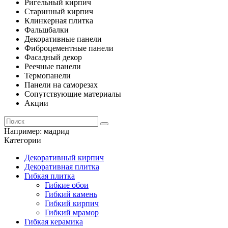
Ригельный кирпич
Старинный кирпич
Клинкерная плитка
Фальшбалки
Декоративные панели
Фиброцементные панели
Фасадный декор
Реечные панели
Термопанели
Панели на саморезах
Сопутствующие материалы
Акции
Например:
мадрид
Категории
Декоративный кирпич
Декоративная плитка
Гибкая плитка
Гибкие обои
Гибкий камень
Гибкий кирпич
Гибкий мрамор
Гибкая керамика