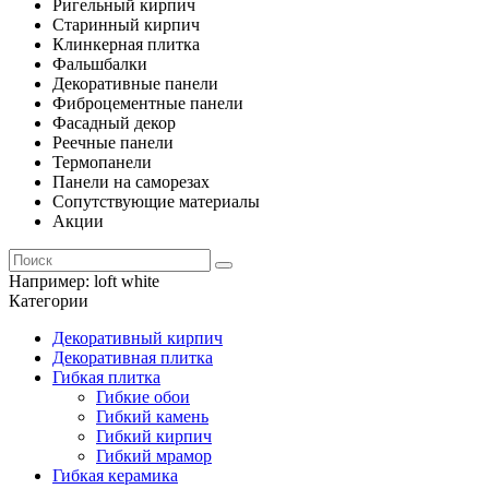
Ригельный кирпич
Старинный кирпич
Клинкерная плитка
Фальшбалки
Декоративные панели
Фиброцементные панели
Фасадный декор
Реечные панели
Термопанели
Панели на саморезах
Сопутствующие материалы
Акции
Например:
loft white
Категории
Декоративный кирпич
Декоративная плитка
Гибкая плитка
Гибкие обои
Гибкий камень
Гибкий кирпич
Гибкий мрамор
Гибкая керамика