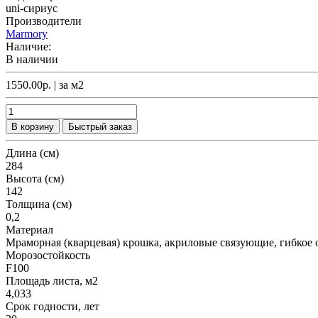
uni-сириус
Производители
Marmory
Наличие:
В наличии
1550.00р.
| за
м2
В корзину
Быстрый заказ
Длина (см)
284
Высота (см)
142
Толщина (см)
0,2
Материал
Мраморная (кварцевая) крошка, акриловые связующие, гибкое 
Морозостойкость
F100
Площадь листа, м2
4,033
Срок годности, лет