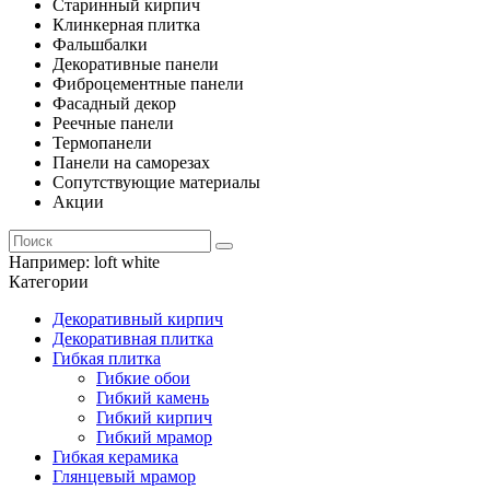
Старинный кирпич
Клинкерная плитка
Фальшбалки
Декоративные панели
Фиброцементные панели
Фасадный декор
Реечные панели
Термопанели
Панели на саморезах
Сопутствующие материалы
Акции
Например:
loft white
Категории
Декоративный кирпич
Декоративная плитка
Гибкая плитка
Гибкие обои
Гибкий камень
Гибкий кирпич
Гибкий мрамор
Гибкая керамика
Глянцевый мрамор