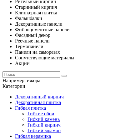
Ригельный кирпич
Старинный кирпич
Клинкерная плитка
Фальшбалки
Декоративные панели
Фиброцементные панели
Фасадный декор
Реечные панели
Термопанели
Панели на саморезах
Сопутствующие материалы
Акции
Например:
ижора
Категории
Декоративный кирпич
Декоративная плитка
Гибкая плитка
Гибкие обои
Гибкий камень
Гибкий кирпич
Гибкий мрамор
Гибкая керамика