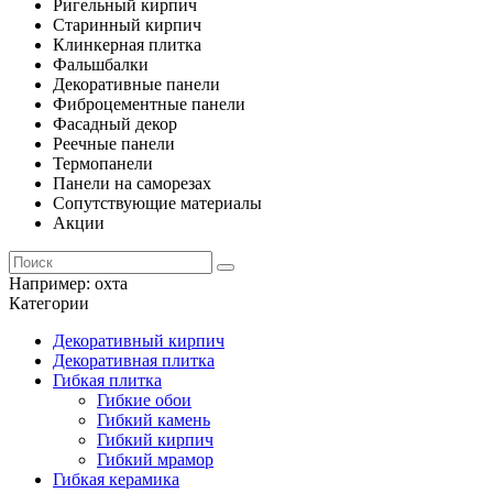
Ригельный кирпич
Старинный кирпич
Клинкерная плитка
Фальшбалки
Декоративные панели
Фиброцементные панели
Фасадный декор
Реечные панели
Термопанели
Панели на саморезах
Сопутствующие материалы
Акции
Например:
охта
Категории
Декоративный кирпич
Декоративная плитка
Гибкая плитка
Гибкие обои
Гибкий камень
Гибкий кирпич
Гибкий мрамор
Гибкая керамика