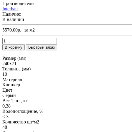
Производители
Interbau
Наличие:
В наличии
5570.00р.
| за
м2
В корзину
Быстрый заказ
Размер (мм)
240х71
Толщина (мм)
10
Материал
Клинкер
Цвет
Серый
Вес 1 шт., кг
0,38
Водопоглощение, %
≤ 3
Количество шт/м2
48