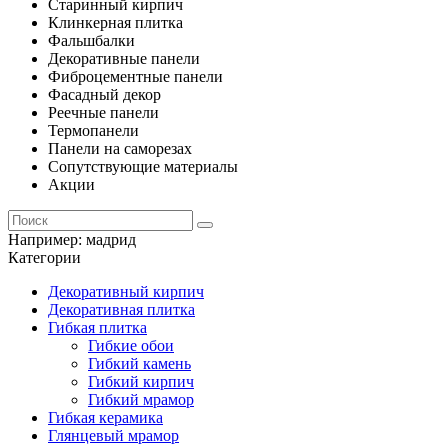
Старинный кирпич
Клинкерная плитка
Фальшбалки
Декоративные панели
Фиброцементные панели
Фасадный декор
Реечные панели
Термопанели
Панели на саморезах
Сопутствующие материалы
Акции
Например:
мадрид
Категории
Декоративный кирпич
Декоративная плитка
Гибкая плитка
Гибкие обои
Гибкий камень
Гибкий кирпич
Гибкий мрамор
Гибкая керамика
Глянцевый мрамор