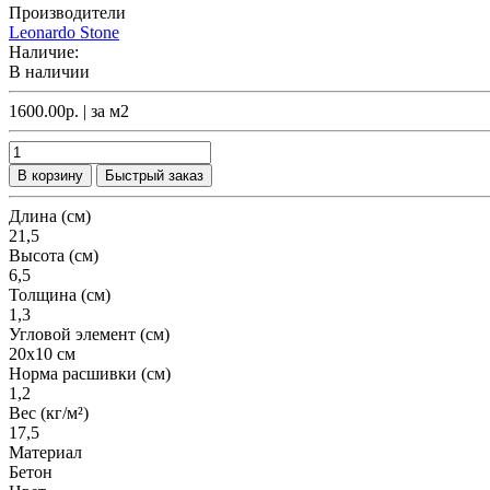
Производители
Leonardo Stone
Наличие:
В наличии
1600.00р.
| за
м2
В корзину
Быстрый заказ
Длина (см)
21,5
Высота (см)
6,5
Толщина (см)
1,3
Угловой элемент (см)
20х10 см
Норма расшивки (см)
1,2
Вес (кг/м²)
17,5
Материал
Бетон