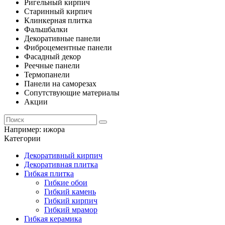
Ригельный кирпич
Старинный кирпич
Клинкерная плитка
Фальшбалки
Декоративные панели
Фиброцементные панели
Фасадный декор
Реечные панели
Термопанели
Панели на саморезах
Сопутствующие материалы
Акции
Например:
ижора
Категории
Декоративный кирпич
Декоративная плитка
Гибкая плитка
Гибкие обои
Гибкий камень
Гибкий кирпич
Гибкий мрамор
Гибкая керамика