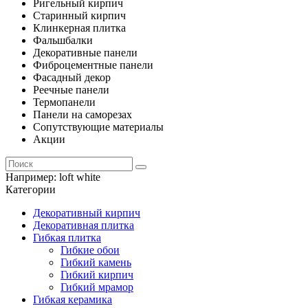
Ригельный кирпич
Старинный кирпич
Клинкерная плитка
Фальшбалки
Декоративные панели
Фиброцементные панели
Фасадный декор
Реечные панели
Термопанели
Панели на саморезах
Сопутствующие материалы
Акции
Например:
loft white
Категории
Декоративный кирпич
Декоративная плитка
Гибкая плитка
Гибкие обои
Гибкий камень
Гибкий кирпич
Гибкий мрамор
Гибкая керамика