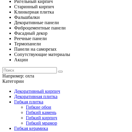
Ригельный кирпич
Старинный кирпич
Клинкерная плитка
Фальшбалки
Декоративные панели
Фиброцементные панели
Фасадный декор
Реечные панели
Термопанели
Панели на саморезах
Сопутствующие материалы
Акции
Например:
охта
Категории
Декоративный кирпич
Декоративная плитка
Гибкая плитка
Гибкие обои
Гибкий камень
Гибкий кирпич
Гибкий мрамор
Гибкая керамика