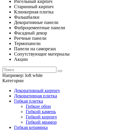
Ригельный кирпич
Старинный кирпич
Клинкерная плитка
Фальшбалки
Декоративные панели
Фиброцементные панели
Фасадный декор
Реечные панели
Термопанели
Панели на саморезах
Сопутствующие материалы
Акции
Например:
loft white
Категории
Декоративный кирпич
Декоративная плитка
Гибкая плитка
Гибкие обои
Гибкий камень
Гибкий кирпич
Гибкий мрамор
Гибкая керамика