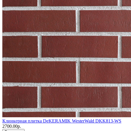
Клинкерная плитка DeKERAMIK WesterWald DKK813-WS
2700.00р.