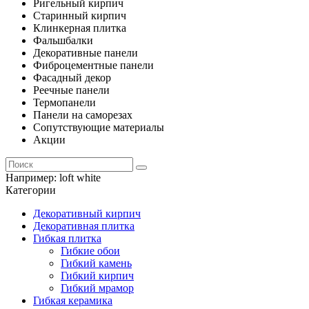
Ригельный кирпич
Старинный кирпич
Клинкерная плитка
Фальшбалки
Декоративные панели
Фиброцементные панели
Фасадный декор
Реечные панели
Термопанели
Панели на саморезах
Сопутствующие материалы
Акции
Например:
loft white
Категории
Декоративный кирпич
Декоративная плитка
Гибкая плитка
Гибкие обои
Гибкий камень
Гибкий кирпич
Гибкий мрамор
Гибкая керамика