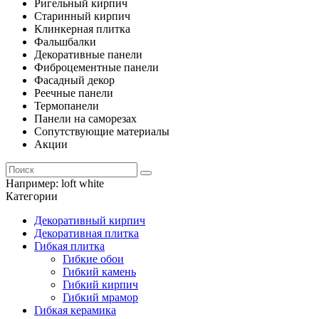
Ригельный кирпич
Старинный кирпич
Клинкерная плитка
Фальшбалки
Декоративные панели
Фиброцементные панели
Фасадный декор
Реечные панели
Термопанели
Панели на саморезах
Сопутствующие материалы
Акции
Например:
loft white
Категории
Декоративный кирпич
Декоративная плитка
Гибкая плитка
Гибкие обои
Гибкий камень
Гибкий кирпич
Гибкий мрамор
Гибкая керамика