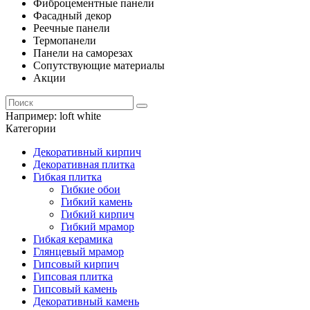
Фиброцементные панели
Фасадный декор
Реечные панели
Термопанели
Панели на саморезах
Сопутствующие материалы
Акции
Например:
loft white
Категории
Декоративный кирпич
Декоративная плитка
Гибкая плитка
Гибкие обои
Гибкий камень
Гибкий кирпич
Гибкий мрамор
Гибкая керамика
Глянцевый мрамор
Гипсовый кирпич
Гипсовая плитка
Гипсовый камень
Декоративный камень