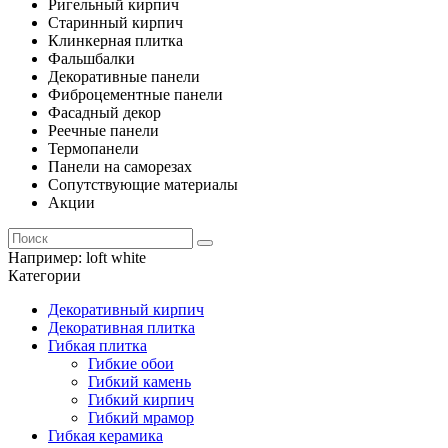
Ригельный кирпич
Старинный кирпич
Клинкерная плитка
Фальшбалки
Декоративные панели
Фиброцементные панели
Фасадный декор
Реечные панели
Термопанели
Панели на саморезах
Сопутствующие материалы
Акции
Например:
loft white
Категории
Декоративный кирпич
Декоративная плитка
Гибкая плитка
Гибкие обои
Гибкий камень
Гибкий кирпич
Гибкий мрамор
Гибкая керамика