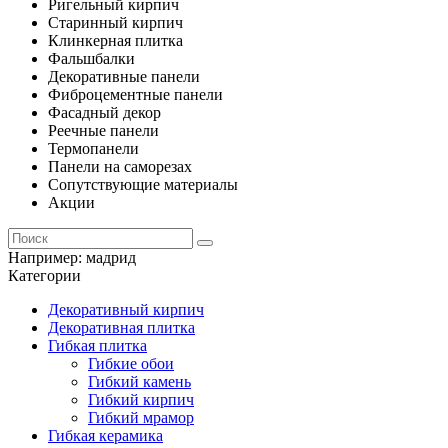
Ригельный кирпич
Старинный кирпич
Клинкерная плитка
Фальшбалки
Декоративные панели
Фиброцементные панели
Фасадный декор
Реечные панели
Термопанели
Панели на саморезах
Сопутствующие материалы
Акции
Например:
мадрид
Категории
Декоративный кирпич
Декоративная плитка
Гибкая плитка
Гибкие обои
Гибкий камень
Гибкий кирпич
Гибкий мрамор
Гибкая керамика